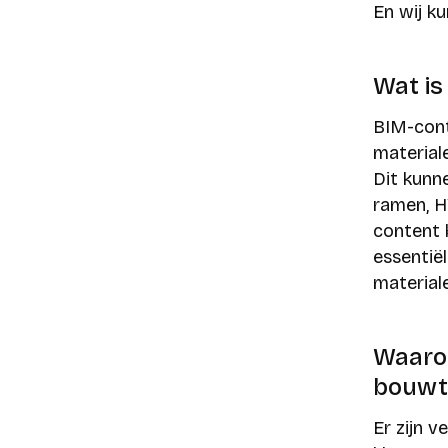
En wij ku
Wat is
BIM-cont
material
Dit kunn
ramen, H
content 
essentië
material
Waarom
bouwt
Er zijn 