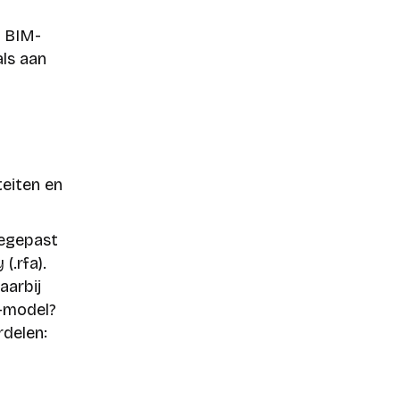
e BIM-
ls aan
teiten en
oegepast
(.rfa).
aarbij
-model?
rdelen: