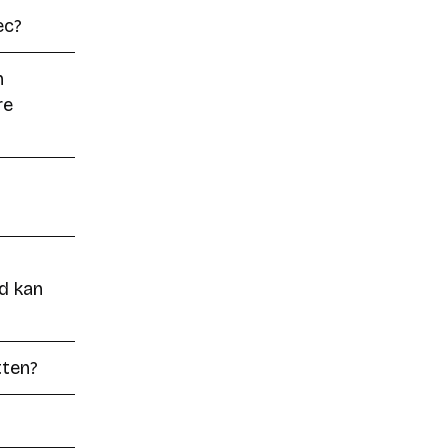
ec?
n
re
d kan
tten?