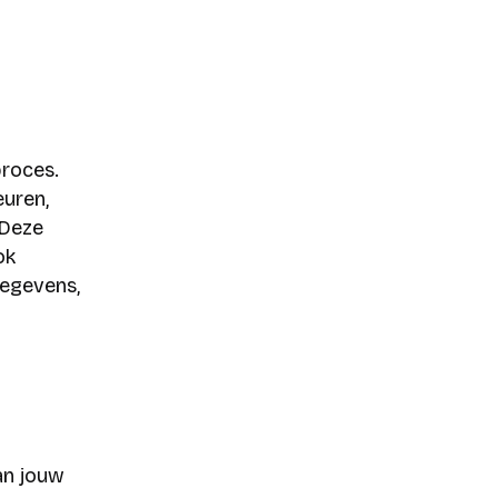
roces.
euren,
 Deze
ok
gegevens,
an jouw