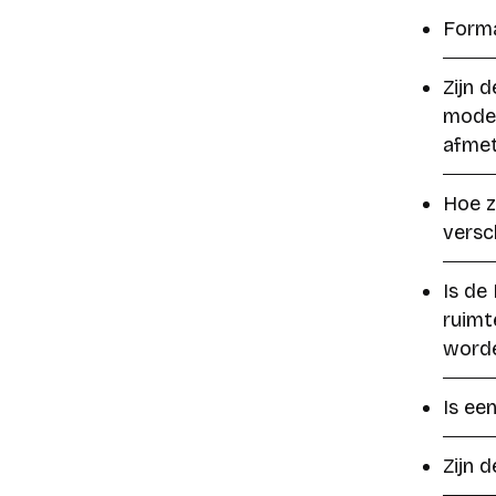
Forma
Zijn 
model
afmet
Hoe zi
versc
Is de
ruimt
word
Is ee
Zijn d