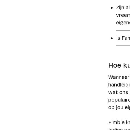
Zijn 
vreem
eigen
Is Fa
Hoe ku
Wanneer 
handleid
wat ons 
populair
op jou e
Fimble k