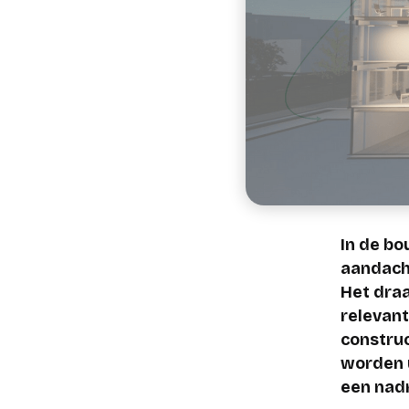
In de bo
aandacht
Het draa
relevant
construc
worden 
een nadr