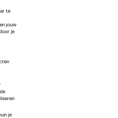
ar te
nen jouw
door je
cten
r
rde
liseren
kun je