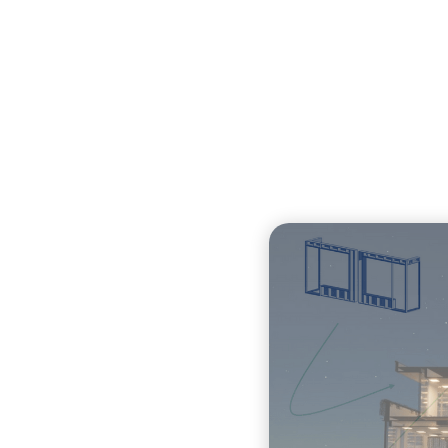
Modelleren
Advis
Geschreven door
Michèle Mollet