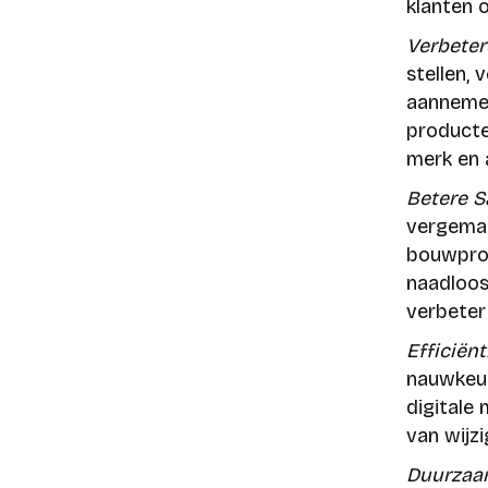
klanten 
Verbeter
stellen, 
aannemer
producte
merk en 
Betere 
vergemak
bouwproc
naadloos
verbeter
Efficiën
nauwkeur
digitale
van wijz
Duurzaa