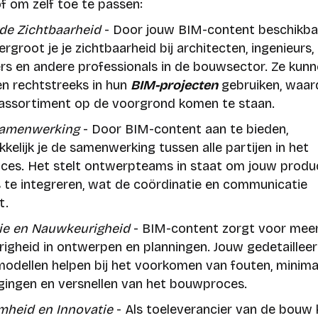
of om zelf toe te passen:
de Zichtbaarheid
- Door jouw BIM-content beschikba
vergroot je je zichtbaarheid bij architecten, ingenieurs,
s en andere professionals in de bouwsector. Ze kun
n rechtstreeks in hun
BIM-projecten
gebruiken, waar
assortiment op de voorgrond komen te staan.
Samenwerking
- Door BIM-content aan te bieden,
kelijk je de samenwerking tussen alle partijen in het
es. Het stelt ontwerpteams in staat om jouw produ
 te integreren, wat de coördinatie en communicatie
t.
tie en Nauwkeurigheid
- BIM-content zorgt voor mee
igheid in ontwerpen en planningen. Jouw gedetaillee
 modellen helpen bij het voorkomen van fouten, minima
igingen en versnellen van het bouwproces.
mheid en Innovatie
- Als toeleverancier van de bouw 