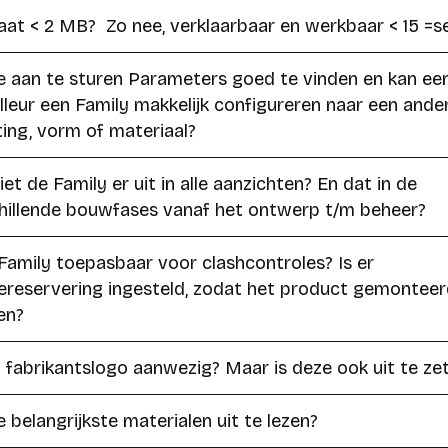
at < 2 MB? Zo nee, verklaarbaar en werkbaar < 15 =s
de aan te sturen Parameters goed te vinden en kan ee
leur een Family makkelijk configureren naar een ande
ing, vorm of materiaal?
et de Family er uit in alle aanzichten? En dat in de
hillende bouwfases vanaf het ontwerp t/m beheer?
 Family toepasbaar voor clashcontroles? Is er
ereservering ingesteld, zodat het product gemonteer
en?
n fabrikantslogo aanwezig? Maar is deze ook uit te ze
e belangrijkste materialen uit te lezen?