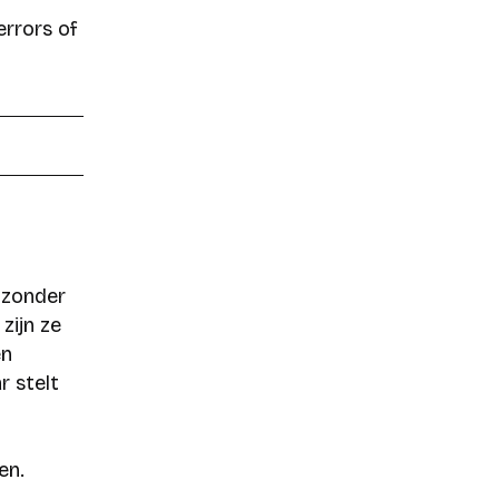
errors of
 zonder
zijn ze
en
r stelt
en.